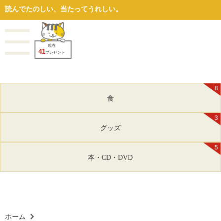
読んでたのしい、当たってうれしい。
現在
41
プレゼント
8
食
3
グッズ
5
本・CD・DVD
ホーム