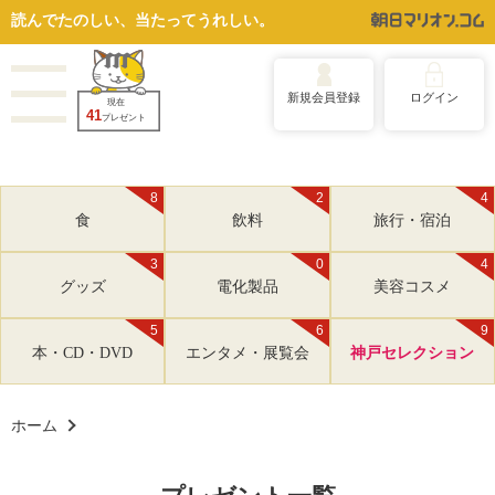
読んでたのしい、当たってうれしい。
新規会員登録
ログイン
現在
41
プレゼント
8
2
4
食
飲料
旅行・宿泊
3
0
4
グッズ
電化製品
美容コスメ
5
6
9
本・CD・DVD
エンタメ・展覧会
神戸セレクション
ホーム