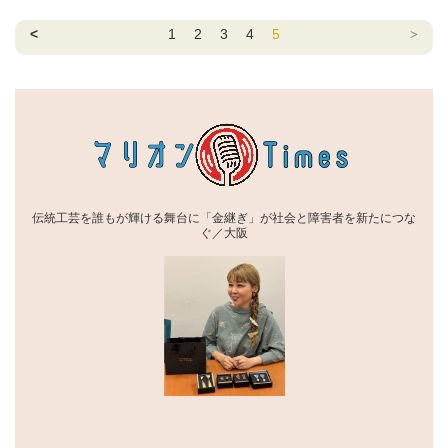
<
1
2
3
4
5
>
伝統工芸を誰もが輝ける舞台に「金継ぎ」が社会と障害者を新たにつな
ぐ／大阪