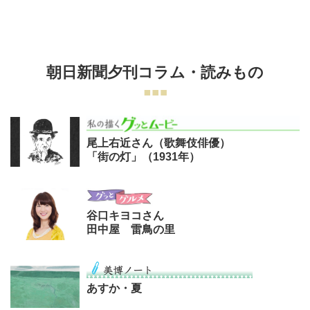
朝日新聞夕刊コラム・読みもの
尾上右近さん（歌舞伎俳優）
「街の灯」（1931年）
谷口キヨコさん
田中屋 雷鳥の里
あすか・夏