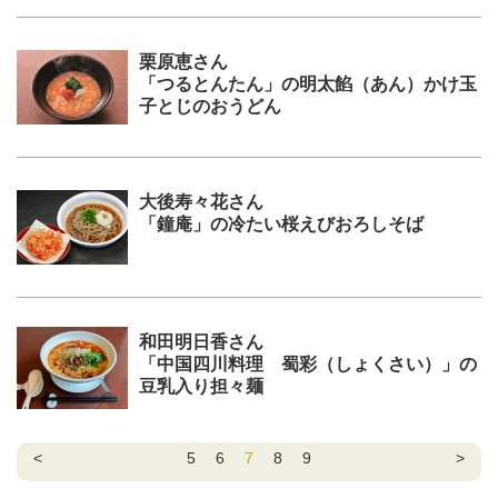
栗原恵さん
「つるとんたん」の明太餡（あん）かけ玉
子とじのおうどん
大後寿々花さん
「鐘庵」の冷たい桜えびおろしそば
和田明日香さん
「中国四川料理 蜀彩（しょくさい）」の
豆乳入り担々麺
<
5
6
7
8
9
>