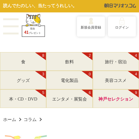
読んでたのしい、当たってうれしい。
新規会員登録
ログイン
現在
41
プレゼント
8
2
4
食
飲料
旅行・宿泊
3
0
4
グッズ
電化製品
美容コスメ
5
6
9
本・CD・DVD
エンタメ・展覧会
神戸セレクション
ホーム
コラム