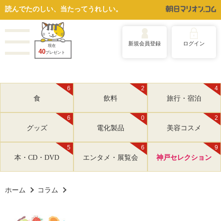
読んでたのしい、当たってうれしい。
新規会員登録
ログイン
現在
40
プレゼント
6
2
4
食
飲料
旅行・宿泊
6
0
2
グッズ
電化製品
美容コスメ
5
6
9
本・CD・DVD
エンタメ・展覧会
神戸セレクション
ホーム
コラム